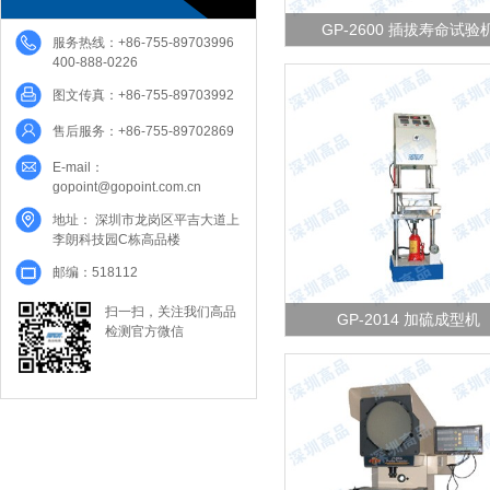
发现更多 >
GP-2600 插拔寿命试验
服务热线：+86-755-89703996
400-888-0226
图文传真：+86-755-89703992
售后服务：+86-755-89702869
GP-2600 插拔寿命试验机
E-mail：
GP-2600插拔寿命试验机主用于
gopoint@gopoint.com.cn
键（silicon switch硅胶按键 、met
dome金属弹片,金属按键 and
地址： 深圳市龙岗区平吉大道上
communication products通讯
李朗科技园C栋高品楼
使用寿命，具备次数自动记忆、
邮编：518112
忆、寿命次数累计、达到所设定
动停机等功能。另新增加了砝码
发现更多 >
扫一扫，关注我们高品
GP-2014 加硫成型机
实际寿命判断等功能。
检测官方微信
GP-2014 加硫成型机