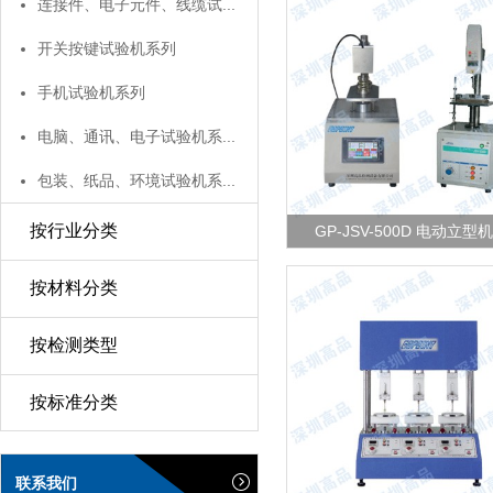
连接件、电子元件、线缆试...
开关按键试验机系列
GP-MAX-B 自动荷重试验机
手机试验机系列
GP-MAX-B自动荷重试验机是严
JISC(日本)工业五级标准,为各种
电脑、通讯、电子试验机系...
途产品之荷重试验而开发。拥有
试功能，并开发有专用软件。如
包装、纸品、环境试验机系...
器、硅橡胶按键、拉压弹簧等.
发现更多 >
按行业分类
GP-JSV-500D 电动立型
按材料分类
按检测类型
GP-JSV-500D 电动立型机台
GP-JSV-500D电动立型机台适
按标准分类
型电子产品的拉压、破坏、断裂
器插入拔出时的荷重值测量仪器
过负荷保护回路之设计(需选购相
接口)。
联系我们