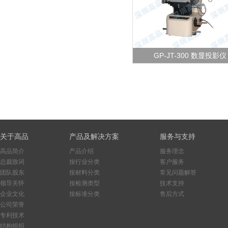
GP-2014加硫成型机原料放于铸
夹于本机电热平板间，加以压力
便原料成型,以供试验，做为工厂
生产配料之依据。
发现更多 >
GP-JT-300 数显投影仪
关于高品
产品及解决方案
服务与支持
高品简介
产品介绍
服务理念
GP-JT-300 数显投影仪
总裁致词
按行业分类
客户服务
GP-JT-300数显投影仪
团队股东
按材料分类
常见问题解答
发现更多 >
领导关怀
按检测类型
技术支持
企业文化
按标准分类
售后方式
公司荣誉
专利技术
结构组织