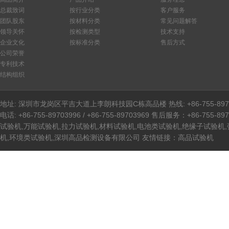
总裁致词
按行业分类
客户服务
团队股东
按材料分类
常见问题解答
领导关怀
按检测类型
技术支持
企业文化
按标准分类
售后方式
公司荣誉
专利技术
结构组织
地址: 深圳市龙岗区平吉大道上李朗科技园C栋高品楼 热线: +86-755-8970399
电话: +86-755-89703996 / +86-755-89703969 售后服务：+86-755-89
试验机,万能试验机,拉力试验机,材料试验机,电池类试验机,绝缘子试验机
机,环境类试验机,深圳高品检测设备有限公司 友情链接：
高品试验机