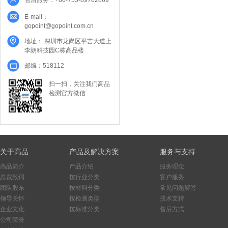
售后服务：+86-755-89702869
E-mail：
gopoint@gopoint.com.cn
地址： 深圳市龙岗区平吉大道上
李朗科技园C栋高品楼
邮编：518112
扫一扫，关注我们高品
检测官方微信
关于高品
产品及解决方案
服务与支持
高品简介
产品介绍
服务理念
总裁致词
按行业分类
客户服务
团队股东
按材料分类
常见问题解答
领导关怀
按检测类型
技术支持
企业文化
按标准分类
售后方式
公司荣誉